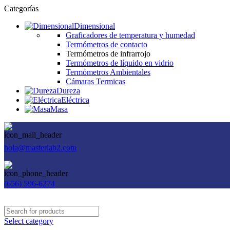
Categorías
Dimensional
Graficadores de temperatura y humedad
Termómetros de contacto
Termómetros de infrarrojo
Termómetros de líquido en vidrio
Termómetros Ambientales
Cámaras Termicas
Dureza
Eléctrica
Masa
hola@masterlab2.com
(656) 596-6274
Select category