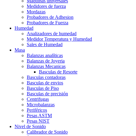
Maquinas universales
Medidores de fuerza
Mordazas
Probadores de Adhesion
Probadores de Fuerza
Humedad
Analizadores de humedad
Medidor Temperatura y Humedad
Sales de Humedad
Masa
Balanzas analíticas
Balanzas de Joyeria
Balanzas Mecanicas
Basculas de Resorte
Basculas contadoras
Basculas de envios
Basculas de Piso
Basculas de precisión
Centrifugas
Microbalanzas
Periféricos
Pesas ASTM
Pesas NIST
Nivel de Sonido
Calibrador de Sonido