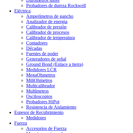
Durómetros shore
Probadores de dureza Rockwell
Eléctrica
Amperímetros de gancho
Analizador de energia
Calibrador de presión
Calibrador de procesos
Calibrador de temperatura
Contadores
Décadas
Fuentes de poder
Generadores de señal
Ground Bond (Enlace a tierra)
Medidores LCR
MegaOhmetros
MiliOhmetros
Multicalibrador
Multímetros
Osciloscopios
Probadores HiPot
Resistencia de Aislamiento
Espesor de Recubrimiento
Medidores
Fuerza
Accesorios de Fuerza