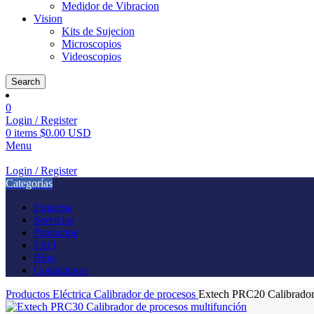
Medidor de Vibracion
Vision
Kits de Sujecion
Microscopios
Videoscopios
Search
0
Login / Register
0
items
$0.00 USD
Menu
Login / Register
Categorías
Empresa
Servicios
Productos
FAQ
Blog
Contáctanos
Productos
Eléctrica
Calibrador de procesos
Extech PRC20 Calibrador