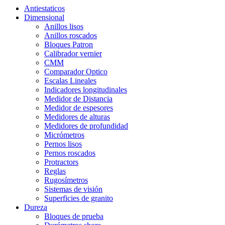
Antiestaticos
Dimensional
Anillos lisos
Anillos roscados
Bloques Patron
Calibrador vernier
CMM
Comparador Optico
Escalas Lineales
Indicadores longitudinales
Medidor de Distancia
Medidor de espesores
Medidores de alturas
Medidores de profundidad
Micrómetros
Pernos lisos
Pernos roscados
Protractors
Reglas
Rugosímetros
Sistemas de visión
Superficies de granito
Dureza
Bloques de prueba