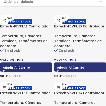
EXTECH
EXTECH
CONFIRMAR STOCK
CONFIRMAR STOCK
Extech 48VFL11 Controlador
Extech 48VFL13 Controlador
PID de temperatura 1/16 DIN
PID de temperatura 1/16 DIN
Temperatura
,
Cámaras
Temperatura
,
Cámaras
con una salida de relé
con salida de 4-20 mA
Termicas
,
Termómetros de
Termicas
,
Termómetros de
contacto
contacto
In stock
In stock
$242.99 USD
$272.15 USD
Añadir Al Carrito
Añadir Al Carrito
SKU:
48VFL11
SKU:
48VFL13
EXTECH
EXTECH
CONFIRMAR STOCK
CONFIRMAR STOCK
Extech 96VFL11 Controlador
Extech 96VFL13 Controlador
PID de temperatura 1/4 DIN
PID de temperatura 1/4 DIN
Temperatura
,
Cámaras
Temperatura
,
Cámaras
con dos salidas de relé
con salida de 4-20 mA