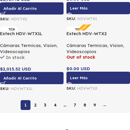
Leer Más
Añadir Al Carrito
SKU:
HDVWTX1
SKU:
HDVTX2
DESCONTINUADO
EXTECH
EXTECH
Extech HDV-WTX1L
Extech HDV-WTX2
Dispositivo portátil
Dispositivo portátil
Cámaras Termicas
,
Vision
,
Cámaras Termicas
,
Vision
,
inalámbrico con sonda
inalámbrico con sonda
Videoscopios
Videoscopios
articulada (1 m)
articulada (2 m)
Out of stock
In stock
$0.00 USD
$2,015.52 USD
Leer Más
Añadir Al Carrito
SKU:
HDVWTX2
SKU:
HDVWTX1L
1
2
3
4
…
7
8
9
→