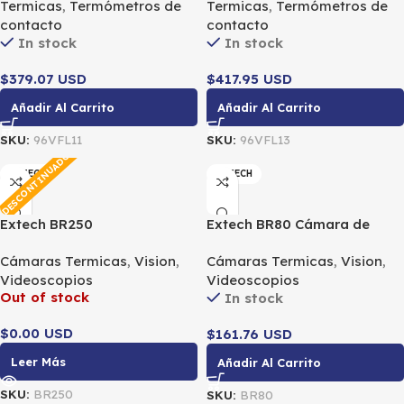
Termicas
,
Termómetros de
Termicas
,
Termómetros de
contacto
contacto
In stock
In stock
$379.07 USD
$417.95 USD
Añadir Al Carrito
Añadir Al Carrito
SKU:
96VFL11
SKU:
96VFL13
DESCONTINUADO
EXTECH
EXTECH
Extech BR250
Extech BR80 Cámara de
Videoboroscopio/cámara
inspección de
Cámaras Termicas
,
Vision
,
Cámaras Termicas
,
Vision
,
de inspección inalámbrica
videoboroscopio
Videoscopios
Videoscopios
Out of stock
In stock
$0.00 USD
$161.76 USD
Leer Más
Añadir Al Carrito
SKU:
BR250
SKU:
BR80