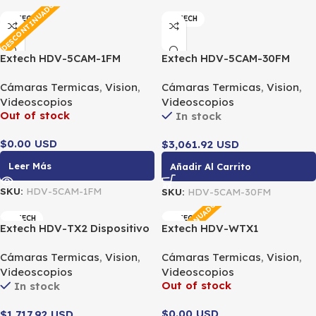
DESCONTINUADO
EXTECH
EXTECH
Extech HDV-5CAM-1FM
Extech HDV-5CAM-30FM
Cabezal de cámara de
Cabezal de cámara de
Cámaras Termicas
,
Vision
,
Cámaras Termicas
,
Vision
,
videoscopio de 5.5 mm
videoscopio de 5.5 mm
Videoscopios
Videoscopios
Out of stock
In stock
$0.00 USD
$3,061.92 USD
Leer Más
Añadir Al Carrito
SKU:
HDV-5CAM-1FM
SKU:
HDV-5CAM-30FM
DESCONTINUADO
EXTECH
EXTECH
Extech HDV-TX2 Dispositivo
Extech HDV-WTX1
portátil con cable con sonda
Dispositivo portátil
Cámaras Termicas
,
Vision
,
Cámaras Termicas
,
Vision
,
articulada (2 m)
inalámbrico con sonda
Videoscopios
Videoscopios
articulada (1 m)
Out of stock
In stock
$0.00 USD
$1,717.92 USD