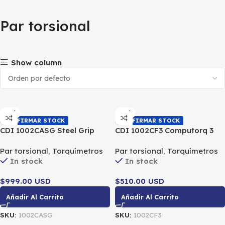
Par torsional
Show column
CDI
CDI
CONFIRMAR STOCK
CONFIRMAR STOCK
CDI 1002CASG Steel Grip
CDI 1002CF3 Computorq 3
Electronic Torque Wrench
Electronic Torque Wrench
Par torsional
,
Torquímetros
Par torsional
,
Torquímetros
3/8″ DR 5-100 LbFt / 6.8-
3/8″ DR 10-100 LbFt / 13.6-
In stock
In stock
135.6 Nm
135.6 Nm
$999.00 USD
$510.00 USD
Añadir Al Carrito
Añadir Al Carrito
SKU:
1002CASG
SKU:
1002CF3