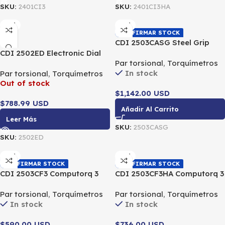
SKU:
2401CI3
SKU:
2401CI3HA
CDI
CDI
CONFIRMAR STOCK
CDI 2503CASG Steel Grip
CDI 2502ED Electronic Dial
Electronic Torque Wrench
Par torsional
,
Torquímetros
Torque Wrench 3/8″ DR 25-
1/2″ DR 12.5-250 FT LBS /
In stock
Par torsional
,
Torquímetros
250 in Lb / 2.82-28.2 Nm
16.9-339 Nm
Out of stock
$1,142.00 USD
$788.99 USD
Añadir Al Carrito
Leer Más
SKU:
2503CASG
SKU:
2502ED
CDI
CDI
CONFIRMAR STOCK
CONFIRMAR STOCK
CDI 2503CF3 Computorq 3
CDI 2503CF3HA Computorq 3
Electronic Torque Wrench
Electronic Torque Wrench
Par torsional
,
Torquímetros
Par torsional
,
Torquímetros
1/2″ DR 25-250 LbFt / 33.8-
High Accuracy 1/2″ DR 25-
In stock
In stock
338 Nm
250 LbFt / 33.8-338 Nm
$590.00 USD
$736.00 USD