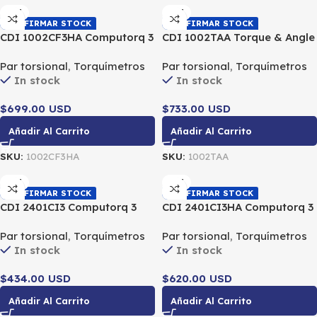
CDI
CDI
CONFIRMAR STOCK
CONFIRMAR STOCK
CDI 1002CF3HA Computorq 3
CDI 1002TAA Torque & Angle
Electronic Torque Wrench
Electronic Wrench 3/8″ DR
Par torsional
,
Torquímetros
Par torsional
,
Torquímetros
High Accuracy 3/8″ DR 10-
10-100 LbFt / 12.6-135.6 Nm
In stock
In stock
100 LbFt / 13.6-135.6 Nm
$699.00 USD
$733.00 USD
Añadir Al Carrito
Añadir Al Carrito
SKU:
1002CF3HA
SKU:
1002TAA
CDI
CDI
CONFIRMAR STOCK
CONFIRMAR STOCK
CDI 2401CI3 Computorq 3
CDI 2401CI3HA Computorq 3
Electronic Torque Wrench
Electronic Torque Wrench
Par torsional
,
Torquímetros
Par torsional
,
Torquímetros
1/4″ DR 24-240 LbIn / 2.7-
1/4″ DR 24-240 LbIn / 2.7-
In stock
In stock
27.1 Nm
27.1 Nm
$434.00 USD
$620.00 USD
Añadir Al Carrito
Añadir Al Carrito