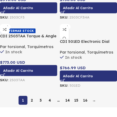
Añadir Al Carrito
Añadir Al Carrito
SKU:
2503CF3
SKU:
2503CF3HA
CDI
CDI
CONFIRMAR STOCK
CDI 2503TAA Torque & Angle
Electric Torque Wrench 1/2″
CDI 501ED Electronic Dial
Par torsional
,
Torquímetros
DR 25-250 LbFt / 33.8-338
Torque Wrench 1/4″ Dr 5-50
In stock
Par torsional
,
Torquímetros
Nm
in Lb / 0.56-5.65 Nm
In stock
$773.00 USD
$766.99 USD
Añadir Al Carrito
Añadir Al Carrito
SKU:
2503TAA
SKU:
501ED
1
2
3
4
…
14
15
16
→