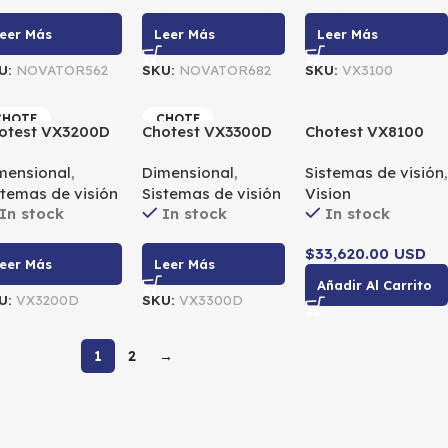
eer Más
Leer Más
Leer Más
U:
NOVATOR562
SKU:
NOVATOR682
SKU:
VX3100
CHOTE
CHOTE
otest VX3200D
Chotest VX3300D
Chotest VX8100
ST
ST
ash Measuring
Flash Measuring
Flash Measuring
mensional
,
Dimensional
,
Sistemas de visión
,
chine
Machine
Machine
stemas de visión
Sistemas de visión
Vision
In stock
In stock
In stock
$33,620.00 USD
eer Más
Leer Más
Añadir Al Carrito
U:
VX3200D
SKU:
VX3300D
1
2
→