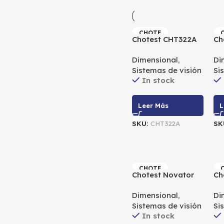
CHOTE
Chotest CHT322A
Ch
ST
Automatic Video
Au
Dimensional
,
Di
Measuring Machine
Me
Sistemas de visión
Si
In stock
Leer Más
L
SKU:
CHT322A
SK
CHOTE
Chotest Novator
Ch
ST
432 Automatic
56
Dimensional
,
Di
Video Measuring
Vi
Sistemas de visión
Si
Machine
Ma
In stock