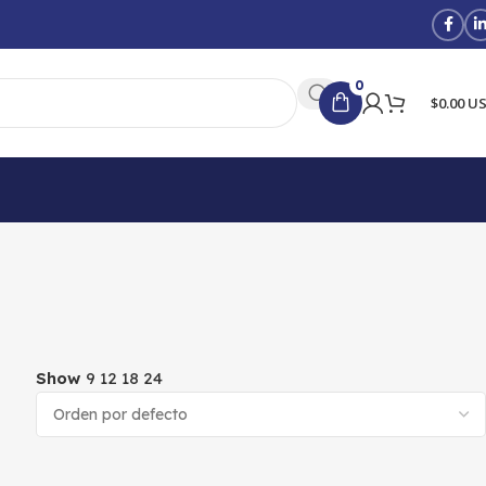
0
$0.00 U
Show
9
12
18
24