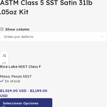
ASTM Class 5 SST Satin 31lb
.05oz Kit
Show column
Rice Lake NIST Class F
Avoirdupois Calibration
Masa
,
Pesas NIST
Weight Sets
In stock
$1,029.00 USD
-
$2,189.00
USD
Seleccionar Opciones