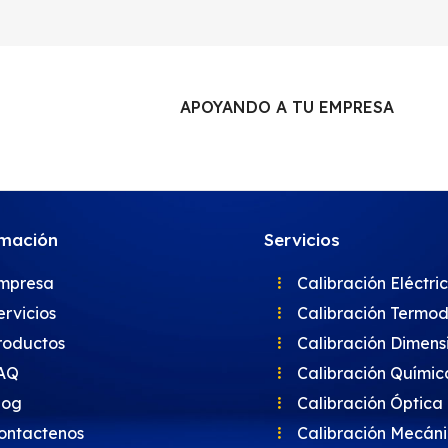
APOYANDO A TU EMPRESA
rmación
Servicios
mpresa
Calibración Eléctri
ervicios
Calibración Termo
roductos
Calibración Dimens
AQ
Calibración Químic
log
Calibración Óptica
ontactenos
Calibración Mecán