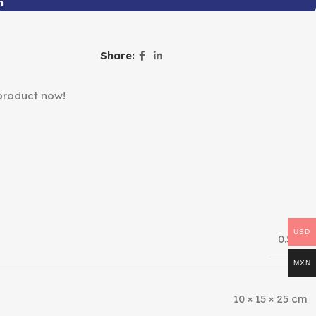
n
Share:
product now!
s
USD
0.5 kg
MXN
10 × 15 × 25 cm