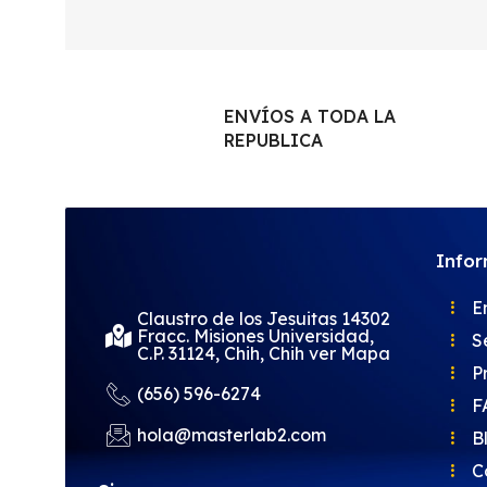
ENVÍOS A TODA LA
REPUBLICA
Info
E
Claustro de los Jesuitas 14302
Fracc. Misiones Universidad,
S
C.P. 31124, Chih, Chih ver Mapa
P
(656) 596-6274
F
hola@masterlab2.com
B
C