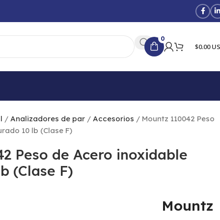
0
$0.00 U
 lb (Clase F)
al
Analizadores de par
Accesorios
Mountz 110042 Peso
rado 10 lb (Clase F)
2 Peso de Acero inoxidable
b (Clase F)
Mountz