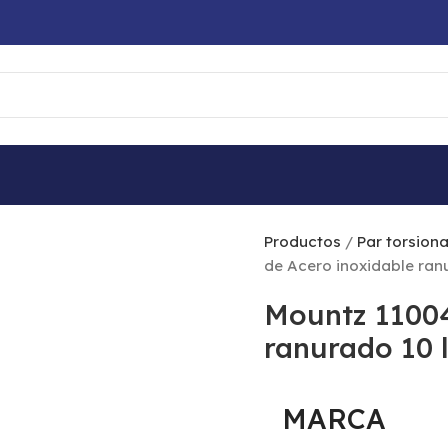
esorios
Mountz 110042 Peso de Acero inoxidable ranurado 10
Productos
Par torsion
de Acero inoxidable ranu
Mountz 11004
ranurado 10 l
MARCA