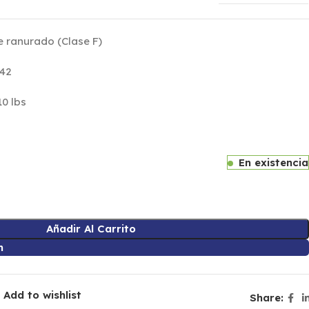
e ranurado (Clase F)
042
10 lbs
En existencia
Añadir Al Carrito
n
Add to wishlist
Share: