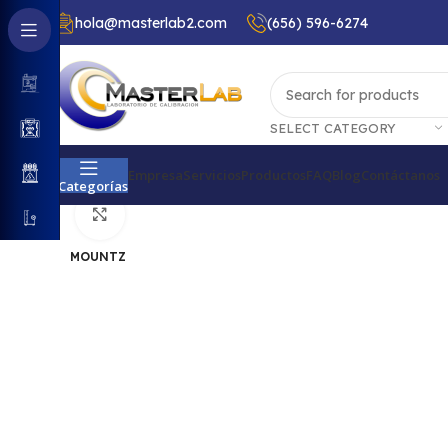
hola@masterlab2.com
(656) 596-6274
SELECT CATEGORY
Empresa
Servicios
Productos
FAQ
Blog
Contáctanos
Categorías
Productos
Par torsional
Analizadores de par
Acc
Click to enlarge
MOUNTZ