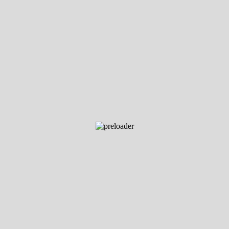
Dimensiones
354 mm x 340 mm x 230 mm (L
Pantalla
Pantalla táctil a color WQVGA de
Funda de protección
Incluido
Autorizada para
No aplica
comercio
Linealidad ±
0,2 mg
Peso mínimo (USP,
0,2 g
0.1%, típico)
Peso neto
5,1 kg