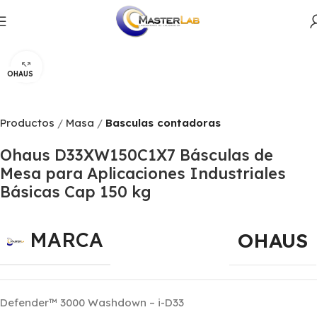
Productos
Masa
Basculas contadoras
Click to enlarge
OHAUS
Productos
Masa
Basculas contadoras
Ohaus D33XW150C1X7 Básculas de
Mesa para Aplicaciones Industriales
Básicas Cap 150 kg
MARCA
OHAUS
Defender™ 3000 Washdown – i-D33