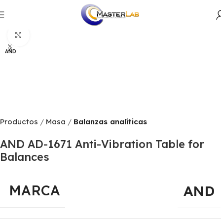
Productos
Masa
Balanzas analíticas
Click to enlarge
AND
Productos
Masa
Balanzas analíticas
AND AD-1671 Anti-Vibration Table for
Balances
MARCA
AND