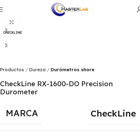
Productos
Dureza
Durómetros shore
Click to enlarge
CHECKLINE
Productos
Dureza
Durómetros shore
CheckLine RX-1600-DO Precision
Durometer
MARCA
CheckLine