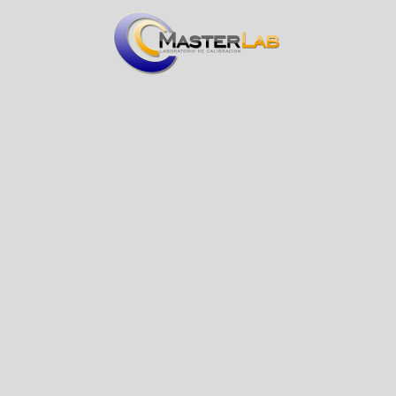
Add to wishlist
Share:
18
People watching this product now!
Payment Methods:
Descripción
Todos los calibres de roscas en stock se fabrican con tolerancias de
Clase X según ASME B1.2 (Roscas unificadas en pulgadas),
ASME B18.29.1 (Roscas STI en pulgadas) y ASME B1.16M
(Roscas métricas de la serie M). Todos los calibres de roscas se
suministran con un Certificado de Precisión. Los tapones de trabajo
se mantienen en stock en clases de ajuste 2B y 3B (pulgadas) o 6H
(métricas). Los anillos y los tapones de ajuste se mantienen en stock
en clases de ajuste 2A y 3A (pulgadas) o 6g (métricas). Los tapones
de trabajo en stock están cromados. Todos los calibres de roscas
están marcados con el tamaño nominal, el número de hilos por
pulgada (pulgadas) o el paso (métrico), la clase de ajuste y los
diámetros de paso. Se puede incluir una línea adicional de marcado
(hasta 25 caracteres) sin costo adicional.
Clase de ajuste – Tapones de trabajo 2B, 3B (Pulgadas); 6H