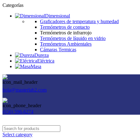
Categorías
Dimensional
Graficadores de temperatura y humedad
Termómetros de contacto
Termómetros de infrarrojo
Termómetros de líquido en vidrio
Termómetros Ambientales
Cámaras Termicas
Dureza
Eléctrica
Masa
hola@masterlab2.com
(656) 596-6274
Select category