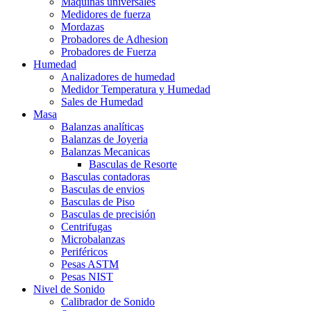
Maquinas universales
Medidores de fuerza
Mordazas
Probadores de Adhesion
Probadores de Fuerza
Humedad
Analizadores de humedad
Medidor Temperatura y Humedad
Sales de Humedad
Masa
Balanzas analíticas
Balanzas de Joyeria
Balanzas Mecanicas
Basculas de Resorte
Basculas contadoras
Basculas de envios
Basculas de Piso
Basculas de precisión
Centrifugas
Microbalanzas
Periféricos
Pesas ASTM
Pesas NIST
Nivel de Sonido
Calibrador de Sonido