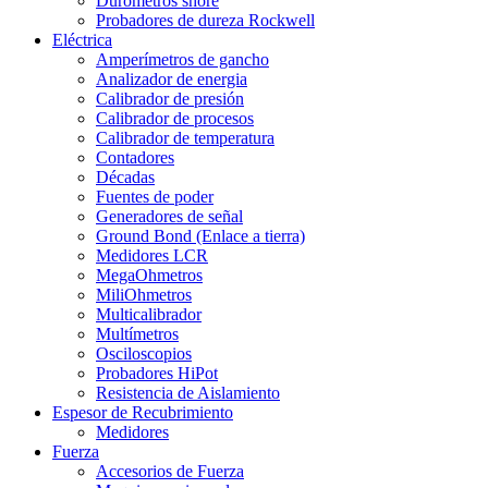
Durómetros shore
Probadores de dureza Rockwell
Eléctrica
Amperímetros de gancho
Analizador de energia
Calibrador de presión
Calibrador de procesos
Calibrador de temperatura
Contadores
Décadas
Fuentes de poder
Generadores de señal
Ground Bond (Enlace a tierra)
Medidores LCR
MegaOhmetros
MiliOhmetros
Multicalibrador
Multímetros
Osciloscopios
Probadores HiPot
Resistencia de Aislamiento
Espesor de Recubrimiento
Medidores
Fuerza
Accesorios de Fuerza