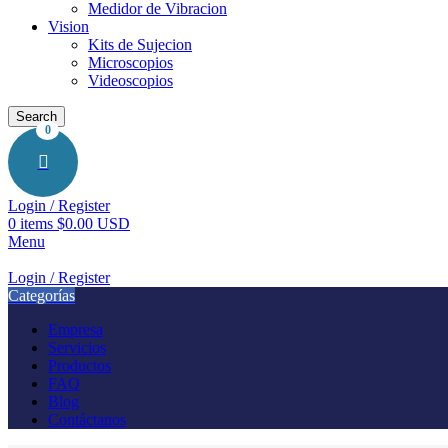
Medidor de Vibracion
Vision
Kits de Sujecion
Microscopios
Videoscopios
Search
0
Login / Register
0
items
$0.00 USD
Menu
Login / Register
Categorías
Empresa
Servicios
Productos
FAQ
Blog
Contáctanos