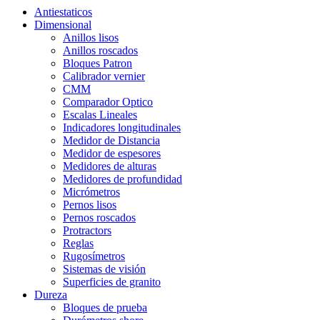
Antiestaticos
Dimensional
Anillos lisos
Anillos roscados
Bloques Patron
Calibrador vernier
CMM
Comparador Optico
Escalas Lineales
Indicadores longitudinales
Medidor de Distancia
Medidor de espesores
Medidores de alturas
Medidores de profundidad
Micrómetros
Pernos lisos
Pernos roscados
Protractors
Reglas
Rugosímetros
Sistemas de visión
Superficies de granito
Dureza
Bloques de prueba