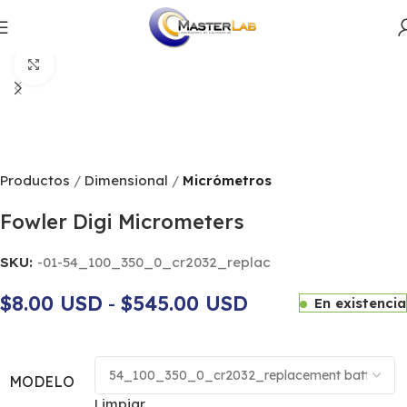
Productos
Dimensional
Micrómetros
Click to enlarge
Productos
Dimensional
Micrómetros
Fowler Digi Micrometers
SKU:
-01-54_100_350_0_cr2032_replac
$8.00 USD
-
$545.00 USD
En existencia
MODELO
Limpiar