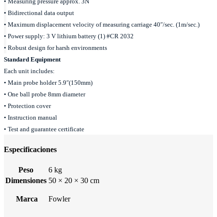
• Measuring pressure approx. 3N
• Bidirectional data output
• Maximum displacement velocity of measuring carriage 40″/sec. (1m/sec.)
• Power supply: 3 V lithium battery (1) #CR 2032
• Robust design for harsh environments
Standard Equipment
Each unit includes:
• Main probe holder 5.9″(150mm)
• One ball probe 8mm diameter
• Protection cover
• Instruction manual
• Test and guarantee certificate
Especificaciones
Peso
6 kg
Dimensiones
50 × 20 × 30 cm
Marca
Fowler