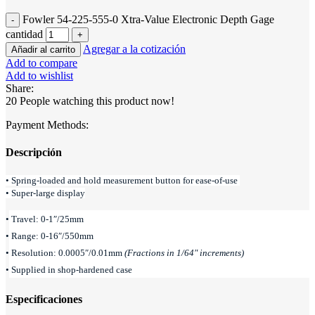
Fowler 54-225-555-0 Xtra-Value Electronic Depth Gage
cantidad
Agregar a la cotización
Añadir al carrito
Add to compare
Add to wishlist
Share:
20
People watching this product now!
Payment Methods:
Descripción
• Spring-loaded and hold measurement button for ease-of-use
• Super-large display
• Travel: 0-1″/25mm
• Range: 0-16″/550mm
• Resolution: 0.0005″/0.01mm
(Fractions in 1/64″ increments)
• Supplied in shop-hardened case
Especificaciones