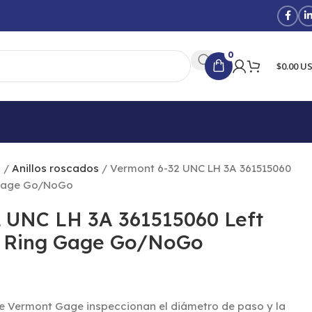
0
$0.00 U
o/NoGo
l
Anillos roscados
Vermont 6-32 UNC LH 3A 361515060
 Gage Go/NoGo
 UNC LH 3A 361515060 Left
 Ring Gage Go/NoGo
de Vermont Gage inspeccionan el diámetro de paso y la