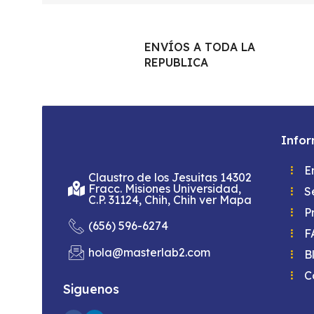
ENVÍOS A TODA LA
REPUBLICA
Info
E
Claustro de los Jesuitas 14302
Fracc. Misiones Universidad,
S
C.P. 31124, Chih, Chih ver Mapa
P
(656) 596-6274
F
hola@masterlab2.com
B
C
Siguenos