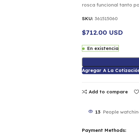
rosca funcional tanto p
SKU:
361515060
$712.00 USD
En existencia
Agregar A La Cotizació
Add to compare
13
People watchin
Payment Methods: