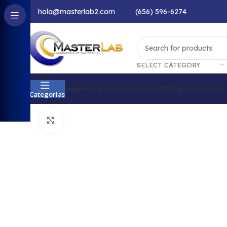
hola@masterlab2.com
(656) 596-6274
SELECT CATEGORY
Empresa
Servicios
Productos
FAQ
Blog
Contáctanos
Categorías
Productos
Dimensional
Anillos roscados
Vermont
Click to enlarge