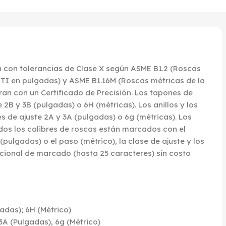
n con tolerancias de Clase X según ASME B1.2 (Roscas
STI en pulgadas) y ASME B1.16M (Roscas métricas de la
tran con un Certificado de Precisión. Los tapones de
 2B y 3B (pulgadas) o 6H (métricas). Los anillos y los
s de ajuste 2A y 3A (pulgadas) o 6g (métricas). Los
os los calibres de roscas están marcados con el
ulgadas) o el paso (métrico), la clase de ajuste y los
icional de marcado (hasta 25 caracteres) sin costo
adas); 6H (Métrico)
 3A (Pulgadas), 6g (Métrico)