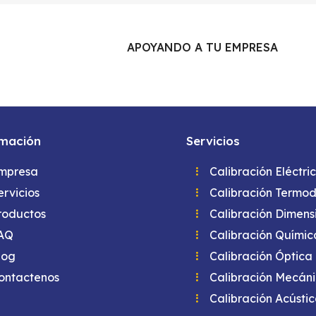
APOYANDO A TU EMPRESA
rmación
Servicios
mpresa
Calibración Eléctri
ervicios
Calibración Termo
roductos
Calibración Dimens
AQ
Calibración Químic
log
Calibración Óptica
ontactenos
Calibración Mecán
Calibración Acústi