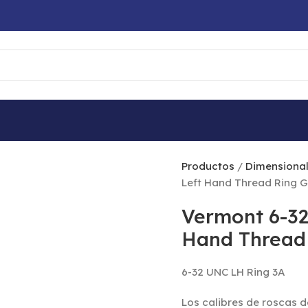
 6-32 UNC LH 3A 361515060 Left Hand Thread Ring Gage G
Productos
Dimensiona
Left Hand Thread Ring
Vermont 6-32
Hand Thread
6-32 UNC LH Ring 3A
Los calibres de roscas 